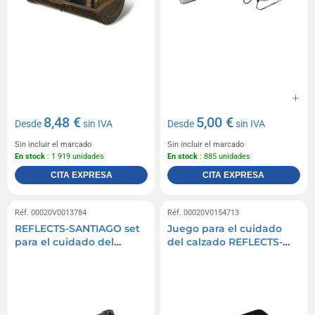
8,48 €
5,00 €
Desde
sin IVA
Desde
sin IVA
Sin incluir el marcado
Sin incluir el marcado
En stock
: 1 919 unidades
En stock
: 885 unidades
CITA EXPRESA
CITA EXPRESA
Réf. 00020V0013784
Réf. 00020V0154713
REFLECTS-SANTIAGO set
Juego para el cuidado
para el cuidado del
del calzado REFLECTS-
calzado
AJACCIO