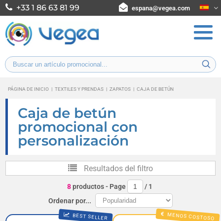
+33 1 86 63 81 99
espana@vegea.com
PÁGINA DE INICIO
|
TEXTILES Y PRENDAS
|
ZAPATOS
|
CAJA DE BETÚN
Caja de betún
promocional con
personalización
Resultados del filtro
8
productos
- Page
/
1
Ordenar por...
MENOS COSTOSO
BEST SELLER