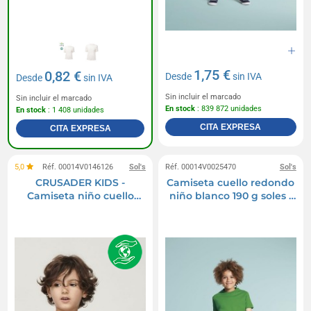
1,75 €
0,82 €
Desde
sin IVA
Desde
sin IVA
Sin incluir el marcado
Sin incluir el marcado
En stock
: 839 872 unidades
En stock
: 1 408 unidades
CITA EXPRESA
CITA EXPRESA
5,0
Réf. 00014V0146126
Sol's
Réf. 00014V0025470
Sol's
CRUSADER KIDS -
Camiseta cuello redondo
Camiseta niño cuello
niño blanco 190 g soles -
redondo entallada
niños imperiales - 11770b