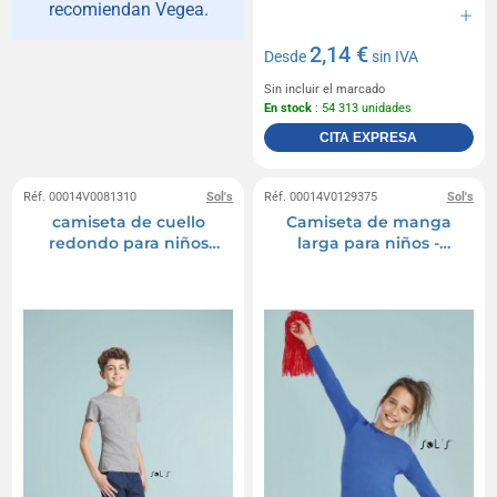
recomiendan Vegea.
2,14 €
Desde
sin IVA
Sin incluir el marcado
En stock
: 54 313 unidades
CITA EXPRESA
Réf. 00014V0081310
Sol's
Réf. 00014V0129375
Sol's
camiseta de cuello
Camiseta de manga
redondo para niños
larga para niños -
Regent Fit - blanca
imperial lsl kids