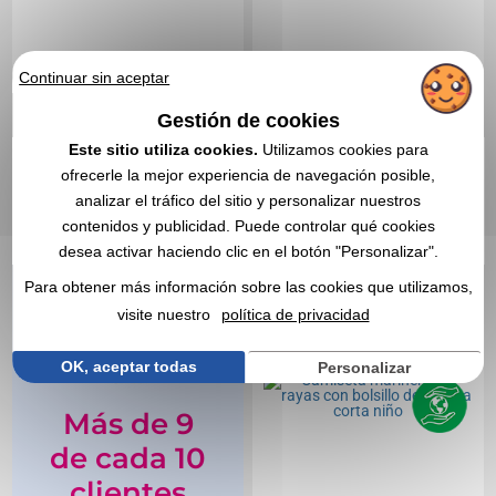
Continuar sin aceptar
Gestión de cookies
2,51 €
1,72 €
Desde
sin IVA
Desde
sin IVA
Este sitio utiliza cookies.
Utilizamos cookies para
Sin incluir el marcado
Sin incluir el marcado
ofrecerle la mejor experiencia de navegación posible,
En stock
: 7 699 unidades
En stock
: 2 316 unidades
analizar el tráfico del sitio y personalizar nuestros
CITA EXPRESA
CITA EXPRESA
contenidos y publicidad. Puede controlar qué cookies
desea activar haciendo clic en el botón "Personalizar".
Réf. 00015V0131026
Para obtener más información sobre las cookies que utilizamos,
Camiseta marinera de
visite nuestro
política de privacidad
rayas con bolsillo de
manga corta niño
OK, aceptar todas
Personalizar
Más de 9
de cada 10
clientes