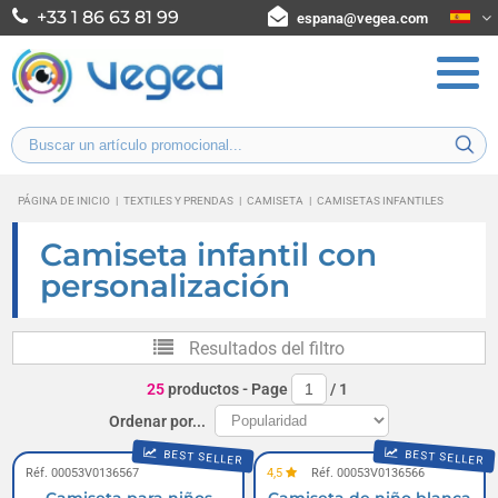
+33 1 86 63 81 99
espana@vegea.com
PÁGINA DE INICIO
|
TEXTILES Y PRENDAS
|
CAMISETA
|
CAMISETAS INFANTILES
Camiseta infantil con
personalización
Resultados del filtro
25
productos
- Page
/
1
Ordenar por...
BEST SELLER
BEST SELLER
Réf. 00053V0136567
4,5
Réf. 00053V0136566