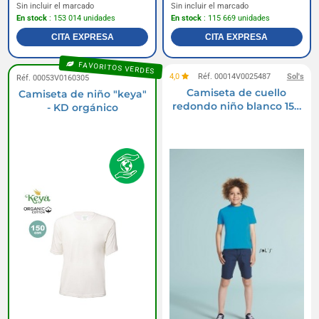
Sin incluir el marcado
Sin incluir el marcado
En stock
: 153 014 unidades
En stock
: 115 669 unidades
CITA EXPRESA
CITA EXPRESA
FAVORITOS VERDES
4,0
Réf. 00014V0025487
Sol's
Réf. 00053V0160305
Camiseta de cuello
Camiseta de niño "keya"
redondo niño blanco 150
- KD orgánico
g soles - niños regentes -
11970b