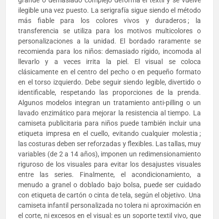
grande o demasiado complejo deforma el textil y se vuelve
ilegible una vez puesto. La serigrafía sigue siendo el método
más fiable para los colores vivos y duraderos ; la
transferencia se utiliza para los motivos multicolores o
personalizaciones a la unidad. El bordado raramente se
recomienda para los niños: demasiado rígido, incomoda al
llevarlo y a veces irrita la piel. El visual se coloca
clásicamente en el centro del pecho o en pequeño formato
en el torso izquierdo. Debe seguir siendo legible, divertido o
identificable, respetando las proporciones de la prenda.
Algunos modelos integran un tratamiento anti-pilling o un
lavado enzimático para mejorar la resistencia al tiempo. La
camiseta publicitaria para niños puede también incluir una
etiqueta impresa en el cuello, evitando cualquier molestia ;
las costuras deben ser reforzadas y flexibles. Las tallas, muy
variables (de 2 a 14 años), imponen un redimensionamiento
riguroso de los visuales para evitar los desajustes visuales
entre las series. Finalmente, el acondicionamiento, a
menudo a granel o doblado bajo bolsa, puede ser cuidado
con etiqueta de cartón o cinta de tela, según el objetivo. Una
camiseta infantil personalizada no tolera ni aproximación en
el corte, ni excesos en el visual: es un soporte textil vivo, que