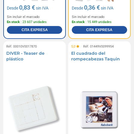
0,83 €
0,36 €
Desde
sin IVA
Desde
sin IVA
Sin incluir el marcado
Sin incluir el marcado
En stock
: 23 607 unidades
En stock
: 15 449 unidades
CITA EXPRESA
CITA EXPRESA
Réf. 00010V0017870
5,0
Réf. 01449V0099954
DIVER - Teaser de
El cuadrado del
plástico
rompecabezas Taquin