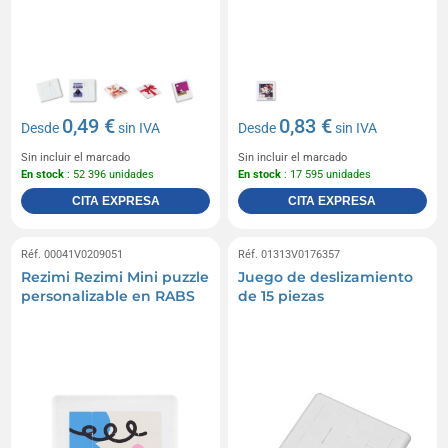
0,49 €
0,83 €
Desde
sin IVA
Desde
sin IVA
Sin incluir el marcado
Sin incluir el marcado
En stock
: 52 396 unidades
En stock
: 17 595 unidades
CITA EXPRESA
CITA EXPRESA
Réf. 00041V0209051
Réf. 01313V0176357
Rezimi Rezimi Mini puzzle
Juego de deslizamiento
personalizable en RABS
de 15 piezas