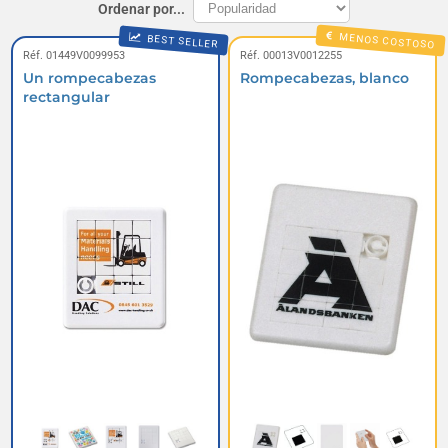
Ordenar por...
MENOS COSTOSO
BEST SELLER
Réf. 01449V0099953
Réf. 00013V0012255
Un rompecabezas
Rompecabezas, blanco
rectangular