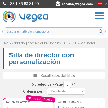
+33 1 86 63 81 99
espana@vegea.com
PÁGINA DE INICIO
|
DECORACIONES Y HOGARES
|
SILLA
|
SILLA DE DIRECTOR
Silla de director con
personalización
Resultados del filtro
5
productos
- Page
/
1
Ordenar por...
LA SELECCIÓN
Réf. 01425V0077602
Réf. 01425V0077773
Silla del director