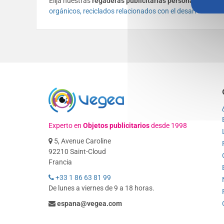
Elija nuestras
regaderas publicitarias personalizadas
co
orgánicos, reciclados relacionados con el desarrollo sost
Experto en
Objetos publicitarios
desde 1998
5, Avenue Caroline
92210 Saint-Cloud
Francia
+33 1 86 63 81 99
De lunes a viernes de 9 a 18 horas.
espana@vegea.com