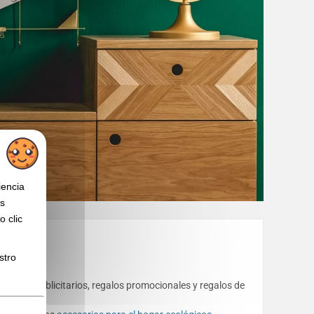
iencia
os
 clic
stro
objetos publicitarios, regalos promocionales y regalos de