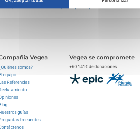
OK, aceptar todas
mo medios de comunicación a través de objetos. Eche también un vista
Personalizar
enible
publicitarios o a nuestras
pinzas para ropa
.
Compañía Vegea
Vegea se compromete
+60 141€ de donaciones
¿Quiénes somos?
El equipo
Las Referencias
Reclutamiento
Opiniones
Blog
Nuestros guías
Preguntas frecuentes
Contáctenos