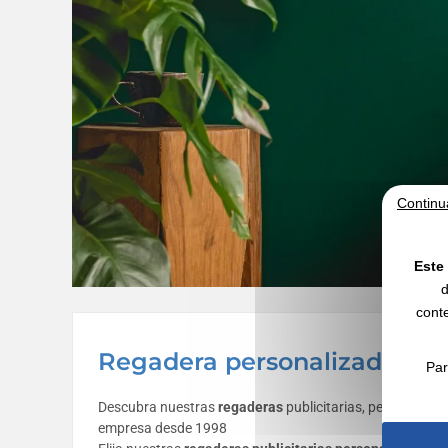
Continu
Este 
d
conte
Regadera personalizada con 
Par
Descubra nuestras
regaderas
publicitarias, personaliza
empresa desde 1998