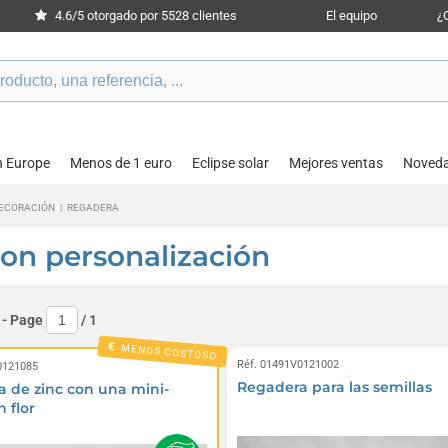
4.6/5 otorgado por 5528 clientes
El equipo
¿
n Europe
Menos de 1 euro
Eclipse solar
Mejores ventas
Noved
DECORACIÓN
|
REGADERA
on personalización
- Page
/
1
MENOS COSTOSO
Réf. 01491V0121002
0121085
Regadera para las semillas
 de zinc con una mini-
 flor