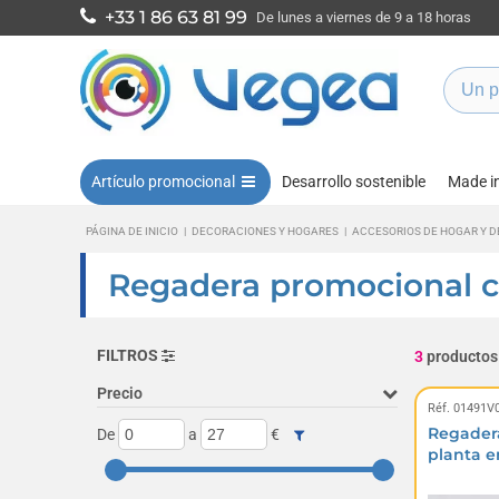
+33 1 86 63 81 99
De lunes a viernes de 9 a 18 horas
Artículo promocional
Desarrollo sostenible
Made i
PÁGINA DE INICIO
|
DECORACIONES Y HOGARES
|
ACCESORIOS DE HOGAR Y 
Regadera promocional c
FILTROS
3
productos
Precio
Réf. 01491V
Regadera
De
a
€
planta en