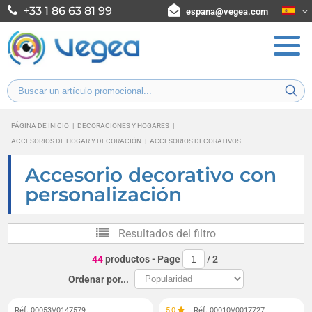
+33 1 86 63 81 99
espana@vegea.com
PÁGINA DE INICIO
|
DECORACIONES Y HOGARES
|
ACCESORIOS DE HOGAR Y DECORACIÓN
|
ACCESORIOS DECORATIVOS
Accesorio decorativo con
personalización
Resultados del filtro
44
productos
- Page
/
2
Ordenar por...
Réf. 00053V0147579
5,0
Réf. 00010V0017727