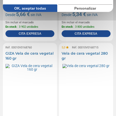
OK, aceptar todas
Personalizar
5,66 €
5,34 €
Desde
sin IVA
Desde
sin IVA
Sin incluir el marcado
Sin incluir el marcado
En stock
: 3 902 unidades
En stock
: 3 800 unidades
CITA EXPRESA
CITA EXPRESA
Réf. 00010V0168760
5,0
Réf. 00010V0168715
GIZA Vela de cera vegetal
Vela de cera vegetal 280
160 gr
gr