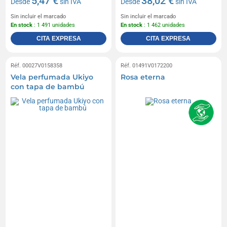
5,47 €
38,02 €
Desde
sin IVA
Desde
sin IVA
Sin incluir el marcado
Sin incluir el marcado
En stock
: 1 491 unidades
En stock
: 1 462 unidades
CITA EXPRESA
CITA EXPRESA
Réf. 00027V0158358
Réf. 01491V0172200
Vela perfumada Ukiyo
Rosa eterna
con tapa de bambú