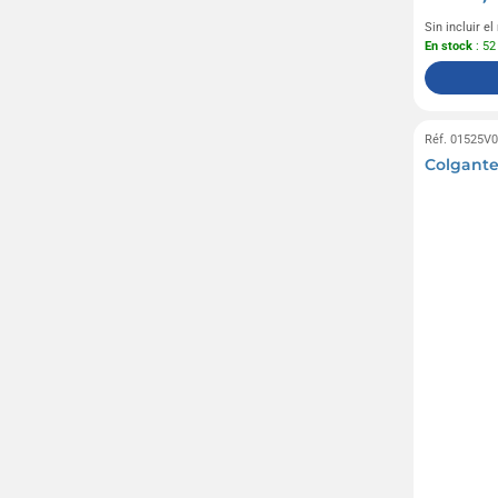
Sin incluir e
En stock
: 52
Réf. 01525V
Colgant