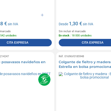
28 €
1,30 €
sin IVA
Desde
sin IVA
l marcado
Sin incluir el marcado
 542 unidades
En stock
: 18 000 unidades
CITA EXPRESA
CITA EXPRESA
0214247
Réf. 01696V0185948
 posavasos navideños en
Colgante de fieltro y madera
Estrella en bolsa promociona