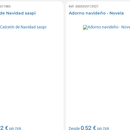
0017483
Réf. 00053V0172927
 de Navidad saspi
Adorno navideño - Novela
42 €
0,52 €
sin IVA
Desde
sin IVA