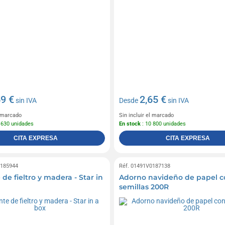
59 €
2,65 €
sin IVA
Desde
sin IVA
l marcado
Sin incluir el marcado
 630 unidades
En stock
: 10 800 unidades
CITA EXPRESA
CITA EXPRESA
0185944
Réf. 01491V0187138
de fieltro y madera - Star in
Adorno navideño de papel c
semillas 200R