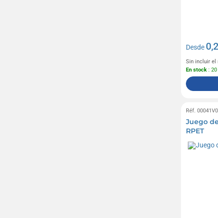
0,
Desde
Sin incluir e
En stock
: 20
Réf. 00041V
Juego de
RPET