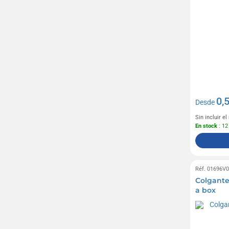
0,
Desde
Sin incluir e
En stock
: 12
Réf. 01696V
Colgante 
a box