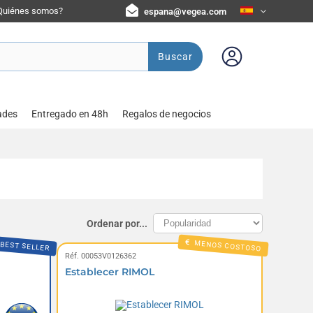
Quiénes somos?
espana@vegea.com
Buscar
ades
Entregado en 48h
Regalos de negocios
Ordenar por...
MENOS COSTOSO
BEST SELLER
Réf. 00053V0126362
Establecer RIMOL