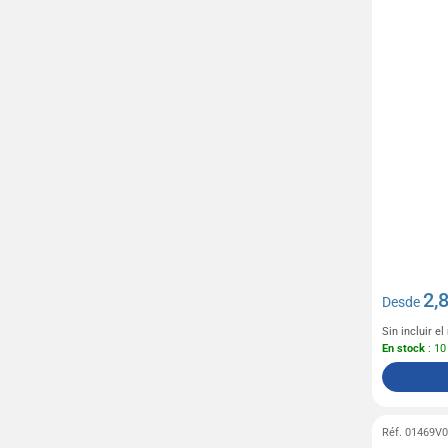
2,
Desde
Sin incluir e
En stock
: 10
Réf. 01469V