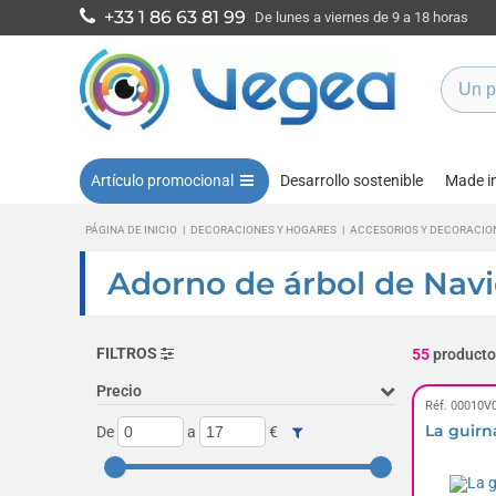
+33 1 86 63 81 99
De lunes a viernes de 9 a 18 horas
Artículo promocional
Desarrollo sostenible
Made i
PÁGINA DE INICIO
|
DECORACIONES Y HOGARES
|
ACCESORIOS Y DECORACIO
Adorno de árbol de Navi
FILTROS
55
producto
Precio
Réf. 00010V
La guirna
De
a
€