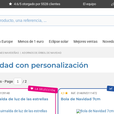
4.6/5 otorgado por 5528 clientes
El equipo
¿
n Europe
Menos de 1 euro
Eclipse solar
Mejores ventas
Noved
NES NAVIDEÑAS
|
ADORNOS DE ÁRBOL DE NAVIDAD
dad con personalización
s
- Page
/
2
LA SELECCIÓN
0139148
4,3
Réf. 01469V0111472
lda de luz de las estrellas
Bola de Navidad 7cm