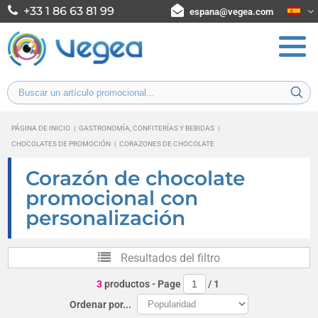
+33 1 86 63 81 99
espana@vegea.com
PÁGINA DE INICIO
|
GASTRONOMÍA, CONFITERÍAS Y BEBIDAS
|
CHOCOLATES DE PROMOCIÓN
|
CORAZONES DE CHOCOLATE
Corazón de chocolate
promocional con
personalización
Resultados del filtro
3
productos
- Page
/
1
Ordenar por...