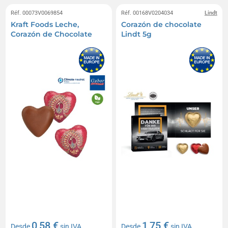
Réf. 00073V0069854
Réf. 00168V0204034
Lindt
Kraft Foods Leche,
Corazón de chocolate
Corazón de Chocolate
Lindt 5g
0,58 €
1,75 €
Desde
sin IVA
Desde
sin IVA