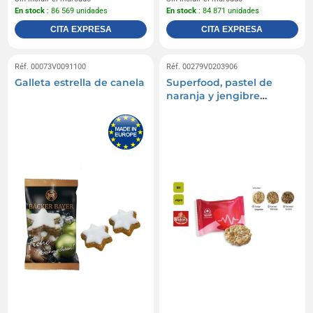
En stock
: 86 569 unidades
En stock
: 84 871 unidades
CITA EXPRESA
CITA EXPRESA
Réf. 00073V0091100
Réf. 00279V0203906
Galleta estrella de canela
Superfood, pastel de
naranja y jengibre
Wicklein Organic Vital