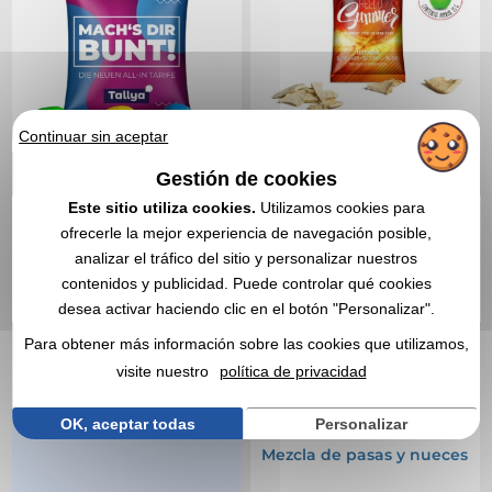
Continuar sin aceptar
Gestión de cookies
Este sitio utiliza cookies.
Utilizamos cookies para
ofrecerle la mejor experiencia de navegación posible,
0,75 €
Desde
sin IVA
analizar el tráfico del sitio y personalizar nuestros
Incluido el marcado
contenidos y publicidad. Puede controlar qué cookies
0,65 €
Desde
sin IVA
desea activar haciendo clic en el botón "Personalizar".
CITA EXPRESA
Incluido el marcado
Para obtener más información sobre las cookies que utilizamos,
visite nuestro
política de privacidad
CITA EXPRESA
OK, aceptar todas
Personalizar
Réf. 00168V0119978
Seeberger
Mezcla de pasas y nueces