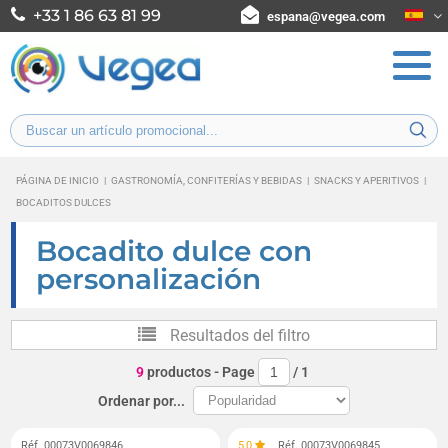
+33 1 86 63 81 99
espana@vegea.com
PÁGINA DE INICIO
|
GASTRONOMÍA, CONFITERÍAS Y BEBIDAS
|
SNACKS Y APERITIVOS
|
BOCADITOS DULCES
Bocadito dulce con
personalización
Resultados del filtro
9
productos
- Page
/
1
Ordenar por...
Réf. 00073V0069846
5,0
Réf. 00073V0069845