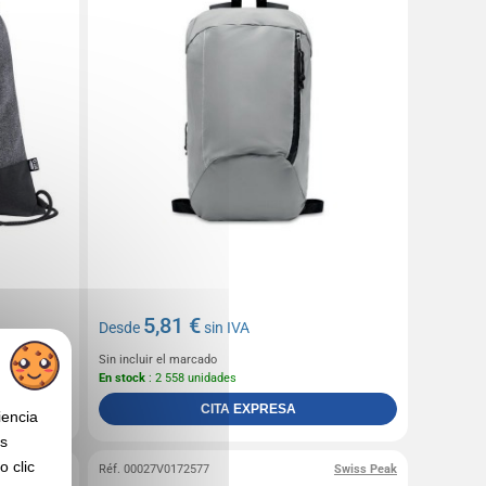
5,81 €
Desde
sin IVA
Sin incluir el marcado
En stock
: 2 558 unidades
CITA EXPRESA
iencia
os
 clic
Réf. 00027V0172577
Swiss Peak