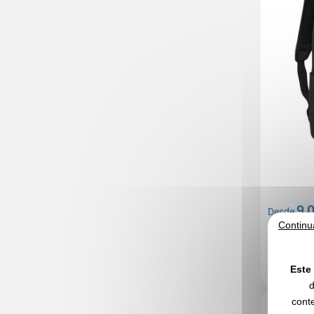
9,
Desde
Continu
Sin incluir e
En stock
: 6 
Este 
d
conte
Réf. 00028V