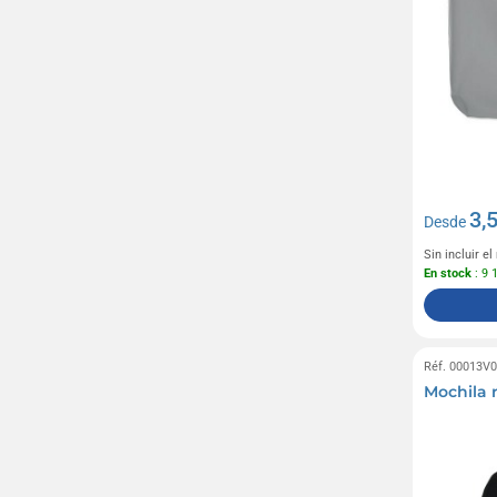
3,
Desde
Sin incluir e
En stock
: 9 
Réf. 00013V
Mochila 