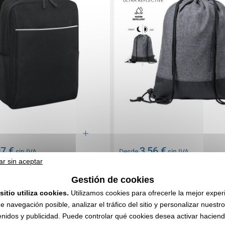
07 €
3,56 €
sin IVA
Desde
sin IVA
ar sin aceptar
l marcado
Sin incluir el marcado
764 unidades
En stock
: 4 736 unidades
Gestión de cookies
CITA EXPRESA
CITA EXPRESA
sitio utiliza cookies.
Utilizamos cookies para ofrecerle la mejor exper
e navegación posible, analizar el tráfico del sitio y personalizar nuestr
nidos y publicidad. Puede controlar qué cookies desea activar haciendo
0010343
Réf. 00010V0148166