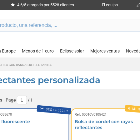
4.6/5 otorgado por 5528 clientes
El equipo
¿
n Europe
Menos de 1 euro
Eclipse solar
Mejores ventas
Noved
HILA CON BANDAS REFLECTANTES
ectantes personalizada
s
- Page
/
1
MEN
BEST SELLER
0038670
Réf. 00010V0105421
 fluorescente
Bolsa de cordel con rayas
reflectantes