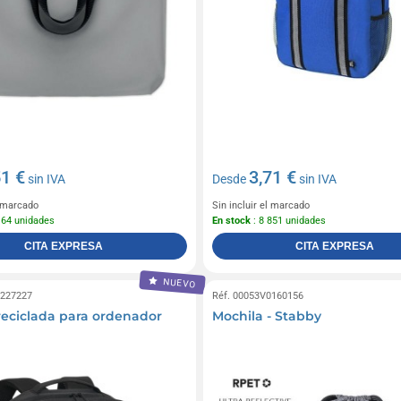
51 €
3,71 €
sin IVA
Desde
sin IVA
l marcado
Sin incluir el marcado
164 unidades
En stock
: 8 851 unidades
CITA EXPRESA
CITA EXPRESA
NUEVO
0227227
Réf. 00053V0160156
reciclada para ordenador
Mochila - Stabby