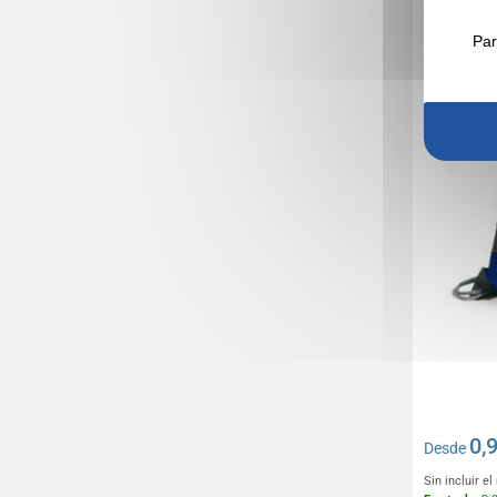
Mochila 
reflectan
Par
0,
Desde
Sin incluir e