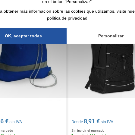
en el botón "Personalizar".
de seguridad con rayas
Mochila deportiva en RPET -
tes
lomo
a obtener más información sobre las cookies que utilizamos, visite nue
política de privacidad
OK, aceptar todas
Personalizar
96 €
8,91 €
sin IVA
Desde
sin IVA
l marcado
Sin incluir el marcado