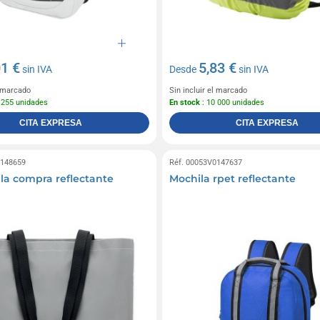
01 €
5,83 €
sin IVA
Desde
sin IVA
l marcado
Sin incluir el marcado
 255 unidades
En stock
: 10 000 unidades
CITA EXPRESA
CITA EXPRESA
0148659
Réf. 00053V0147637
 la compra reflectante
Mochila rpet reflectante