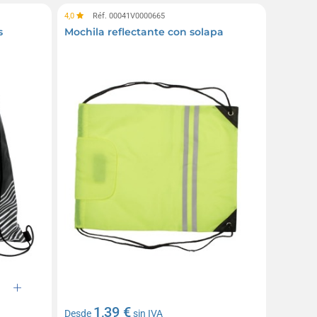
4,0
Réf. 00041V0000665
s
Mochila reflectante con solapa
1,39 €
Desde
sin IVA