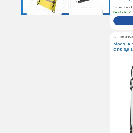
Sin incluir e
En stock
: 20
Réf. 00011V
Mochila p
GRS 6,5 L