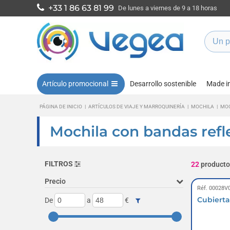
+33 1 86 63 81 99
De lunes a viernes de 9 a 18 horas
Artículo promocional
Desarrollo sostenible
Made i
PÁGINA DE INICIO
|
ARTÍCULOS DE VIAJE Y MARROQUINERÍA
|
MOCHILA
|
MOC
Mochila con bandas refl
FILTROS
22
producto
Precio
Réf. 00028V
Cubierta
De
a
€