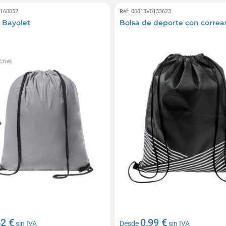
0160052
Réf. 00013V0133623
- Bayolet
Bolsa de deporte con correa
42 €
0,99 €
sin IVA
Desde
sin IVA