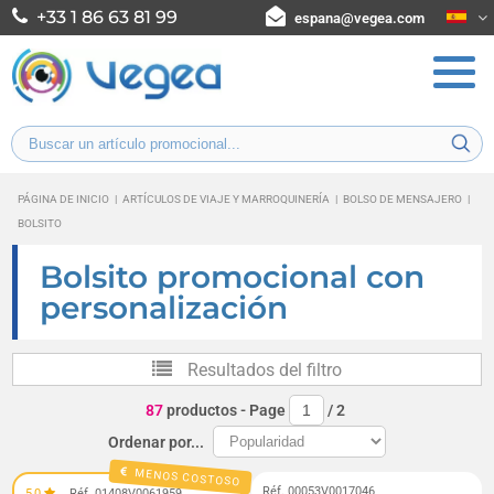
+33 1 86 63 81 99
espana@vegea.com
PÁGINA DE INICIO
|
ARTÍCULOS DE VIAJE Y MARROQUINERÍA
|
BOLSO DE MENSAJERO
|
BOLSITO
Bolsito promocional con
personalización
Resultados del filtro
87
productos
- Page
/
2
Ordenar por...
MENOS COSTOSO
Réf. 00053V0017046
5,0
Réf. 01408V0061959