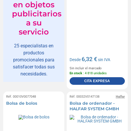
en objetos
publicitarios
a su
servicio
25 especialistas en
productos
6,32 €
promocionales para
Desde
sin IVA
satisfacer todas sus
Sin incluir el marcado
necesidades.
En stock
: 4 818 unidades
CITA EXPRESA
Réf. 00010V0077048
Réf. 00032V0147138
Halfar
Bolsa de bolos
Bolsa de ordenador -
HALFAR SYSTEM GMBH