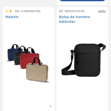
4,0
Réf. 01408V0061930
Réf. 00032V0134190
Halfar
Maletín
Bolsa de hombro
estándar