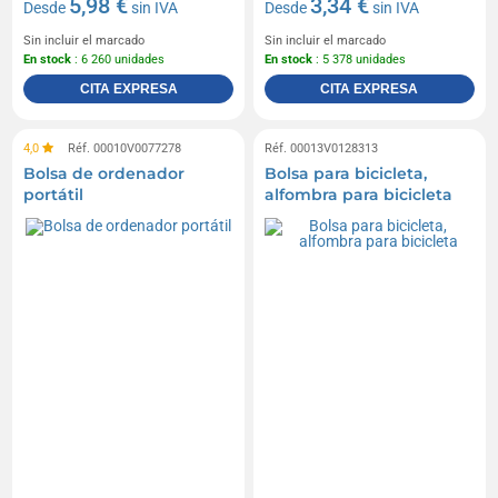
5,98 €
3,34 €
Desde
sin IVA
Desde
sin IVA
Sin incluir el marcado
Sin incluir el marcado
En stock
: 6 260 unidades
En stock
: 5 378 unidades
CITA EXPRESA
CITA EXPRESA
4,0
Réf. 00010V0077278
Réf. 00013V0128313
Bolsa de ordenador
Bolsa para bicicleta,
portátil
alfombra para bicicleta