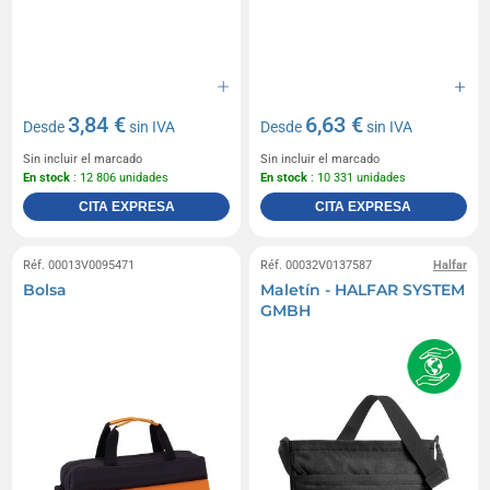
3,84 €
6,63 €
Desde
sin IVA
Desde
sin IVA
Sin incluir el marcado
Sin incluir el marcado
En stock
: 12 806 unidades
En stock
: 10 331 unidades
CITA EXPRESA
CITA EXPRESA
Réf. 00013V0095471
Réf. 00032V0137587
Halfar
Bolsa
Maletín - HALFAR SYSTEM
GMBH