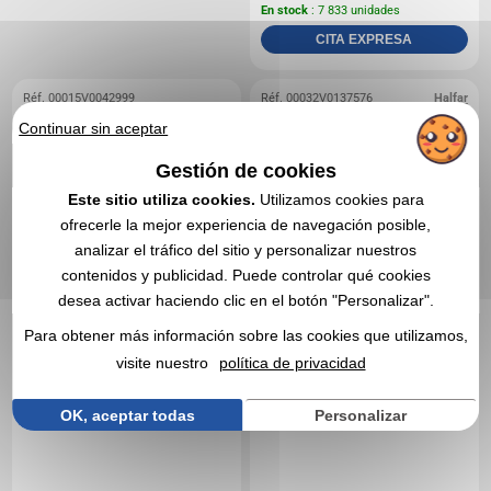
En stock
: 7 833 unidades
CITA EXPRESA
Réf. 00015V0042999
Réf. 00032V0137576
Halfar
Maletín con solapa de Ki-
Bolsa - HALFAR SYSTEM
Continuar sin aceptar
Mood
GMBH
Gestión de cookies
Este sitio utiliza cookies.
Utilizamos cookies para
ofrecerle la mejor experiencia de navegación posible,
analizar el tráfico del sitio y personalizar nuestros
contenidos y publicidad. Puede controlar qué cookies
desea activar haciendo clic en el botón "Personalizar".
Para obtener más información sobre las cookies que utilizamos,
visite nuestro
política de privacidad
OK, aceptar todas
Personalizar