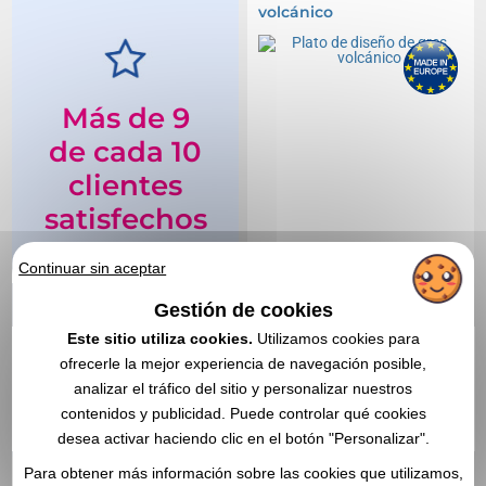
volcánico
Más de 9
de cada 10
clientes
satisfechos
Continuar sin aceptar
El 94% de nuestros
clientes están
Gestión de cookies
satisfechos con sus
Este sitio utiliza cookies.
Utilizamos cookies para
pedidos de
ofrecerle la mejor experiencia de navegación posible,
productos
analizar el tráfico del sitio y personalizar nuestros
personalizados y
contenidos y publicidad. Puede controlar qué cookies
9,22 €
Desde
sin IVA
recomiendan Vegea.
desea activar haciendo clic en el botón "Personalizar".
Sin incluir el marcado
Para obtener más información sobre las cookies que utilizamos,
En stock
: 2 513 unidades