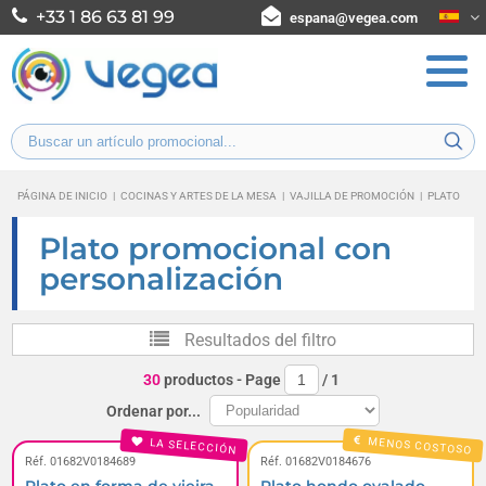
+33 1 86 63 81 99
espana@vegea.com
PÁGINA DE INICIO
|
COCINAS Y ARTES DE LA MESA
|
VAJILLA DE PROMOCIÓN
|
PLATO
Plato promocional con
personalización
Resultados del filtro
30
productos
- Page
/
1
Ordenar por...
MENOS COSTOSO
LA SELECCIÓN
Réf. 01682V0184689
Réf. 01682V0184676