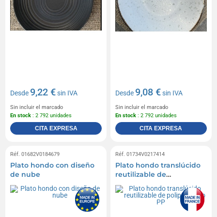
9,22 €
9,08 €
Desde
sin IVA
Desde
sin IVA
Sin incluir el marcado
Sin incluir el marcado
En stock
: 2 792 unidades
En stock
: 2 792 unidades
CITA EXPRESA
CITA EXPRESA
Réf. 01682V0184679
Réf. 01734V0217414
Plato hondo con diseño
Plato hondo translúcido
de nube
reutilizable de
polipropileno PP