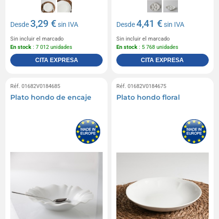
3,29 €
4,41 €
Desde
sin IVA
Desde
sin IVA
Sin incluir el marcado
Sin incluir el marcado
En stock
: 7 012 unidades
En stock
: 5 768 unidades
CITA EXPRESA
CITA EXPRESA
Réf. 01682V0184685
Réf. 01682V0184675
Plato hondo de encaje
Plato hondo floral