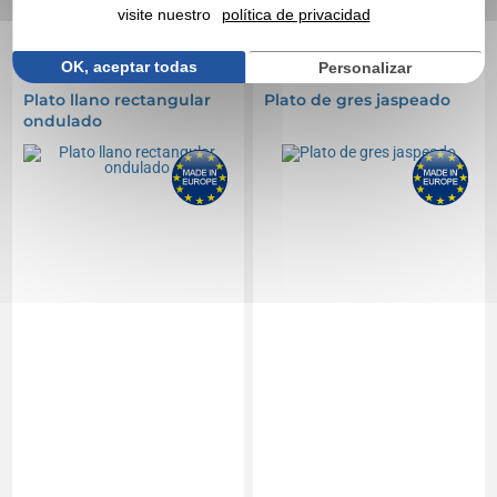
visite nuestro
política de privacidad
CITA EXPRESA
OK, aceptar todas
Personalizar
Réf. 01682V0184684
Réf. 01682V0184671
Plato llano rectangular
Plato de gres jaspeado
ondulado