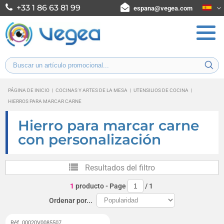
+33 1 86 63 81 99
espana@vegea.com
PÁGINA DE INICIO
|
COCINAS Y ARTES DE LA MESA
|
UTENSILIOS DE COCINA
|
HIERROS PARA MARCAR CARNE
Hierro para marcar carne
con personalización
Resultados del filtro
1
producto
- Page
/
1
Ordenar por...
Réf. 00020V0085507