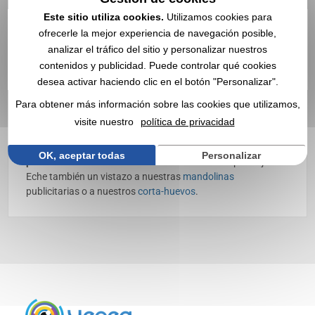
Hierro para marcar carne
Este sitio utiliza cookies.
Utilizamos cookies para
personalizado con logo |
ofrecerle la mejor experiencia de navegación posible,
analizar el tráfico del sitio y personalizar nuestros
Mayorista
contenidos y publicidad. Puede controlar qué cookies
desea activar haciendo clic en el botón "Personalizar".
Descubra nuestros
hierros para marcar carne
publicitarios,
personalizables con su logo ✔️ Utensilios de cocina ✔️
Para obtener más información sobre las cookies que utilizamos,
Mayorista de artículos publicitarios, regalos promocionales
visite nuestro
política de privacidad
y regalos de empresa desde 1998
Elija nuestros
hierros para marcar carne publicitarios
OK, aceptar todas
Personalizar
personalizados
como medios de comunicación por objeto.
Eche también un vistazo a nuestras
mandolinas
publicitarias o a nuestros
corta-huevos
.