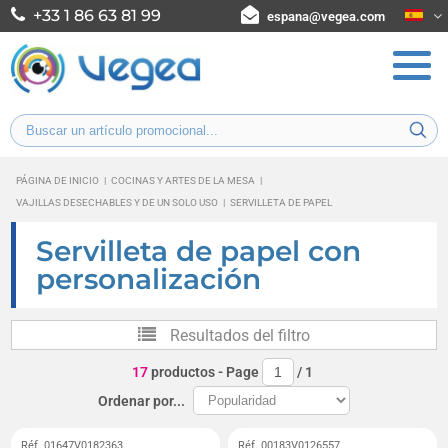
+33 1 86 63 81 99
espana@vegea.com
PÁGINA DE INICIO
|
COCINAS Y ARTES DE LA MESA
|
VAJILLAS DESECHABLES Y DE UN SOLO USO
|
SERVILLETA DE PAPEL
Servilleta de papel con
personalización
Resultados del filtro
17
productos
- Page
/
1
Ordenar por...
Réf. 01647V0182363
Réf. 00183V0126557