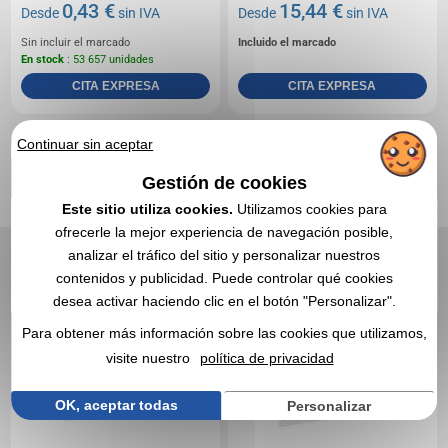
0,43 €
15,44 €
Desde
sin IVA
Desde
sin IVA
Sin incluir el marcado
Incluido el marcado
En stock
: 53 657 unidades
CITA EXPRESA
CITA EXPRESA
3,0
Réf. 00183V0126448
Réf. 00183V0126449
Continuar sin aceptar
Servilleta de papel de
Toalla de papel estándar
cóctel 25x25cm (por mil)
de 30x30cm (mil)
Gestión de cookies
Este sitio utiliza cookies.
Utilizamos cookies para
ofrecerle la mejor experiencia de navegación posible,
analizar el tráfico del sitio y personalizar nuestros
contenidos y publicidad. Puede controlar qué cookies
desea activar haciendo clic en el botón "Personalizar".
Para obtener más información sobre las cookies que utilizamos,
visite nuestro
política de privacidad
OK, aceptar todas
Personalizar