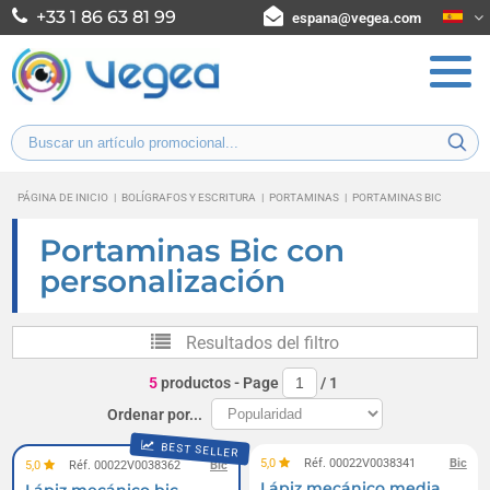
+33 1 86 63 81 99
espana@vegea.com
PÁGINA DE INICIO
|
BOLÍGRAFOS Y ESCRITURA
|
PORTAMINAS
|
PORTAMINAS BIC
Portaminas Bic con
personalización
Resultados del filtro
5
productos
- Page
/
1
Ordenar por...
BEST SELLER
5,0
Réf. 00022V0038341
Bic
5,0
Réf. 00022V0038362
Bic
Lápiz mecánico media