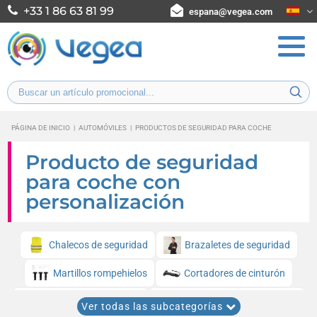
+33 1 86 63 81 99
espana@vegea.com
PÁGINA DE INICIO
|
AUTOMÓVILES
|
PRODUCTOS DE SEGURIDAD PARA COCHE
Producto de seguridad
para coche con
personalización
Chalecos de seguridad
Brazaletes de seguridad
Martillos rompehielos
Cortadores de cinturón
Mantas de emergencia
Tests de sobriété chimiques
Ver todas las subcategorías