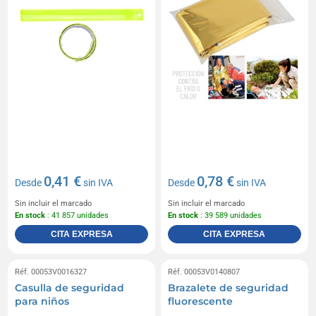
0,41 €
0,78 €
Desde
sin IVA
Desde
sin IVA
Sin incluir el marcado
Sin incluir el marcado
En stock
: 41 857 unidades
En stock
: 39 589 unidades
CITA EXPRESA
CITA EXPRESA
Réf. 00053V0016327
Réf. 00053V0140807
Casulla de seguridad
Brazalete de seguridad
para niños
fluorescente