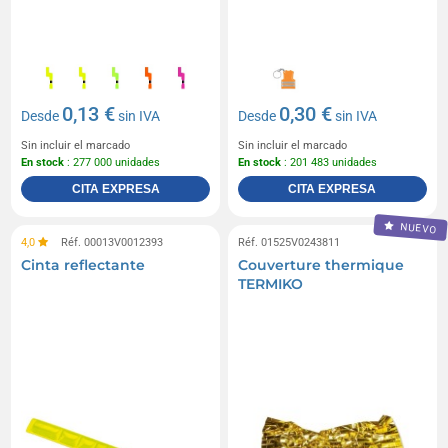
0,13 €
0,30 €
Desde
sin IVA
Desde
sin IVA
Sin incluir el marcado
Sin incluir el marcado
En stock
: 277 000 unidades
En stock
: 201 483 unidades
CITA EXPRESA
CITA EXPRESA
NUEVO
4,0
Réf. 00013V0012393
Réf. 01525V0243811
Cinta reflectante
Couverture thermique
TERMIKO