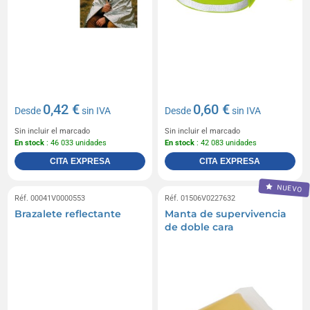
0,42 €
0,60 €
Desde
sin IVA
Desde
sin IVA
Sin incluir el marcado
Sin incluir el marcado
En stock
: 46 033 unidades
En stock
: 42 083 unidades
CITA EXPRESA
CITA EXPRESA
NUEVO
Réf. 00041V0000553
Réf. 01506V0227632
Brazalete reflectante
Manta de supervivencia
de doble cara