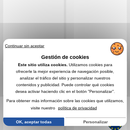
Continuar sin aceptar
Gestión de cookies
0,68 €
1,59 €
Desde
sin IVA
Desde
sin IVA
Este sitio utiliza cookies.
Utilizamos cookies para
Sin incluir el marcado
Sin incluir el marcado
ofrecerle la mejor experiencia de navegación posible,
En stock
: 28 993 unidades
En stock
: 26 144 unidades
analizar el tráfico del sitio y personalizar nuestros
CITA EXPRESA
CITA EXPRESA
contenidos y publicidad. Puede controlar qué cookies
desea activar haciendo clic en el botón "Personalizar".
Réf. 00015V0108036
Réf. 00011V0022514
Para obtener más información sobre las cookies que utilizamos,
Chaleco de alta
Brazalete reflectante de
visibilidad
seguridad Hitz
visite nuestro
política de privacidad
OK, aceptar todas
Personalizar