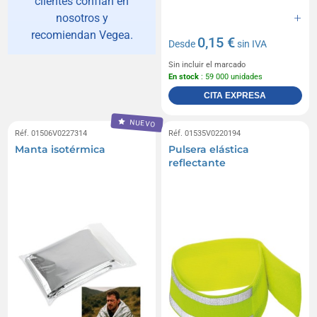
clientes confían en
nosotros y
recomiendan Vegea.
0,15 €
Desde
sin IVA
Sin incluir el marcado
En stock
: 59 000 unidades
CITA EXPRESA
NUEVO
Réf. 01506V0227314
Réf. 01535V0220194
Manta isotérmica
Pulsera elástica
reflectante