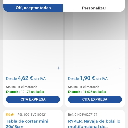
OK, aceptar todas
Personalizar
4,62 €
1,90 €
Desde
sin IVA
Desde
sin IVA
Sin incluir el marcado
Sin incluir el marcado
En stock
: 12 177 unidades
En stock
: 11 625 unidades
CITA EXPRESA
CITA EXPRESA
5,0
Réf. 00013V0100921
Réf. 01408V0207174
Tabla de cortar mini
RYKER. Navaja de bolsillo
20x15cm
multifuncional de