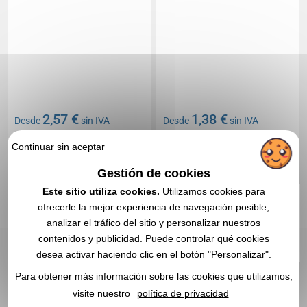
2,57 €
1,38 €
Desde
sin IVA
Desde
sin IVA
Sin incluir el marcado
Sin incluir el marcado
Continuar sin aceptar
En stock
: 12 700 unidades
En stock
: 12 285 unidades
CITA EXPRESA
CITA EXPRESA
Gestión de cookies
Este sitio utiliza cookies.
Utilizamos cookies para
ofrecerle la mejor experiencia de navegación posible,
Réf. 00013V0053387
Réf. 01313V0111143
Cuchillo de supervivencia
Cuchillo de plástico para
analizar el tráfico del sitio y personalizar nuestros
de emergencia
panadería
contenidos y publicidad. Puede controlar qué cookies
desea activar haciendo clic en el botón "Personalizar".
Para obtener más información sobre las cookies que utilizamos,
visite nuestro
política de privacidad