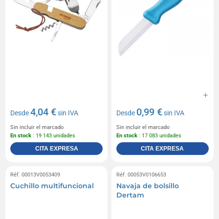
4,04 €
0,99 €
Desde
sin IVA
Desde
sin IVA
Sin incluir el marcado
Sin incluir el marcado
En stock
: 19 143 unidades
En stock
: 17 083 unidades
CITA EXPRESA
CITA EXPRESA
Réf. 00013V0053409
Réf. 00053V0106653
Cuchillo multifuncional
Navaja de bolsillo
Dertam