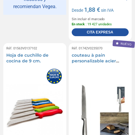
recomiendan Vegea.
1,88 €
Desde
sin IVA
Sin incluir el marcado
En stock
: 19 427 unidades
CITA EXPRESA
NUEVO
Réf. 01563V0137102
Réf. 01742V0235070
Hoja de cuchillo de
couteau à pain
cocina de 9 cm.
personalizable acier
inoxydable lame 20cm