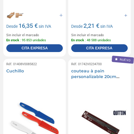
16,35 €
2,21 €
Desde
sin IVA
Desde
sin IVA
Sin incluir el marcado
Sin incluir el marcado
En stock
: 95 853 unidades
En stock
: 48 588 unidades
CITA EXPRESA
CITA EXPRESA
NUEVO
Réf. 01408V0085822
Réf. 01742V0234700
Cuchillo
couteau à pain
personalizable 20cm
édition noire