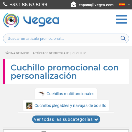
+33 1 86 63 81 99
espana@vegea.com
PÁGINA DE INICIO
|
ARTÍCULOS DE BRICOLAJE
|
CUCHILLO
Cuchillo promocional con
personalización
Cuchillos multifuncionales
Cuchillos plegables y navajas de bolsillo
Cuchillos de mesa
Cuchillos de cocina
Ver todas las subcategorías
Cuchillos para queso
Cuchillos suizos Victorinox