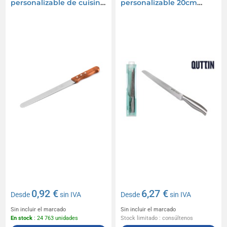
personalizable de cuisine
personalizable 20cm
avec manche en bois
vagues quttin
31x3
0,92 €
6,27 €
Desde
sin IVA
Desde
sin IVA
Sin incluir el marcado
Sin incluir el marcado
En stock
: 24 763 unidades
Stock limitado : consúltenos