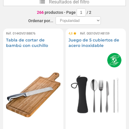
Resultados del filtro
Cuchillos para untar mantequilla
266
productos
- Page
/
2
Cuchillos de seguridad
Ordenar por...
Cuchillos para ostras y lancetas
Réf. 01443V0188876
4,8
Réf. 00010V0148159
Tabla de cortar de
Juego de 5 cubiertos de
Cuchillos para carne
Cuchillos de pan
bambú con cuchillo
acero inoxidable
Cuchillos de buceo
Cuchillos para pastel
Estuches para cuchillos
Cuchillos de cerámica