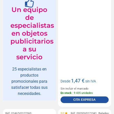
Un equipo
de
especialistas
en objetos
publicitarios
a su
servicio
25 especialistas en
productos
1,47 €
promocionales para
Desde
sin IVA
satisfacer todas sus
Sin incluir el marcado
necesidades.
En stock
: 9 435 unidades
CITA EXPRESA
Réf. 01462V0122360
5,0
Réf. 00050V0171941
Baladeo