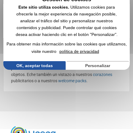
Detector de billetes falsos
Este sitio utiliza cookies.
Utilizamos cookies para
personalizado con logo |
ofrecerle la mejor experiencia de navegación posible,
analizar el tráfico del sitio y personalizar nuestros
Mayorista
contenidos y publicidad. Puede controlar qué cookies
desea activar haciendo clic en el botón "Personalizar".
Descubra nuestros
detectores de billetes falsos
publicitarios, personalizables con su logo ✔️ Primas y
Para obtener más información sobre las cookies que utilizamos,
regalos en stock ✔️ Mayorista de artículos publicitarios,
visite nuestro
política de privacidad
regalos promocionales y regalos de empresa desde 1998
Elija nuestros
detectores de billetes falsos publicitarios
OK, aceptar todas
Personalizar
personalizados
como medios de comunicación a través de
objetos. Eche también un vistazo a nuestros
corazones
publicitarios o a nuestros
welcome packs
.