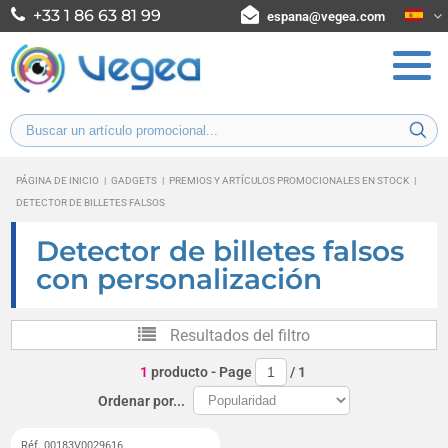
+33 1 86 63 81 99
espana@vegea.com
PÁGINA DE INICIO
|
GADGETS
|
PREMIOS Y ARTÍCULOS PROMOCIONALES EN STOCK
|
DETECTOR DE BILLETES FALSOS
Detector de billetes falsos
con personalización
Resultados del filtro
1
producto
- Page
/
1
Ordenar por...
Réf. 00183V0029616