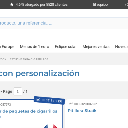
4.6/5 otorgado por 5528 clientes
El equipo
¿
n Europe
Menos de 1 euro
Eclipse solar
Mejores ventas
Noved
TOCK
|
ESTUCHE PARA CIGARRILLOS
 con personalización
- Page
/
1
BEST SELLER
Réf. 00053V0106622
0057973
Pitillera Straik
r de paquetes de cigarrillos
)