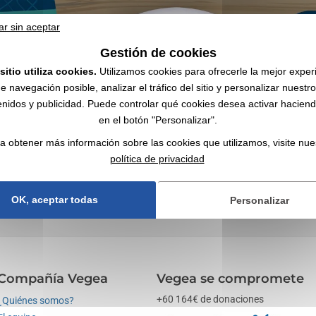
ar sin aceptar
Gestión de cookies
sitio utiliza cookies.
Utilizamos cookies para ofrecerle la mejor exper
sonalizado con logo | Mayorista
e navegación posible, analizar el tráfico del sitio y personalizar nuestr
nidos y publicidad. Puede controlar qué cookies desea activar haciendo
en el botón "Personalizar".
s, personalizables con su logo ✔️ Premios y artículos promocionales en st
a obtener más información sobre las cookies que utilizamos, visite nue
ersonalizados
como soportes de comunicación por objeto. Eche también u
política de privacidad
OK, aceptar todas
Personalizar
Compañía Vegea
Vegea se compromete
+60 164€ de donaciones
¿Quiénes somos?