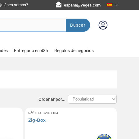
Quiénes somos?
espana@vegea.com
Buscar
ades
Entregado en 48h
Regalos de negocios
Ordenar por...
Réf. 01313V0111041
Zig-Box