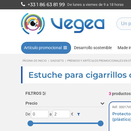
+33 1 86 63 81 99
De lunes a viernes de 9 a 18 horas
Artículo promocional
Desarrollo sostenible
Made i
PÁGINA DE INICIO
|
GADGETS
|
PREMIOS Y ARTÍCULOS PROMOCIONALES EN S
Estuche para cigarrillos
FILTROS
3
productos
Precio
Réf. 00017V
Protecto
De
a
€
(plástico