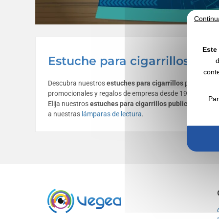
Continu
Este 
Estuche para cigarrillos per
d
conte
Descubra nuestros
estuches para cigarrillos
publicitario
promocionales y regalos de empresa desde 1998
Par
Elija nuestros
estuches para cigarrillos publicitarios p
a nuestras
lámparas de lectura
.