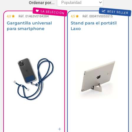
Ordenar por...
LA SELECCIÓN
BEST SELLER
4,0
Réf. 01463V0184384
4,5
Réf. 00041V0055515
Gargantilla universal
Stand para el portátil
para smartphone
Laxo