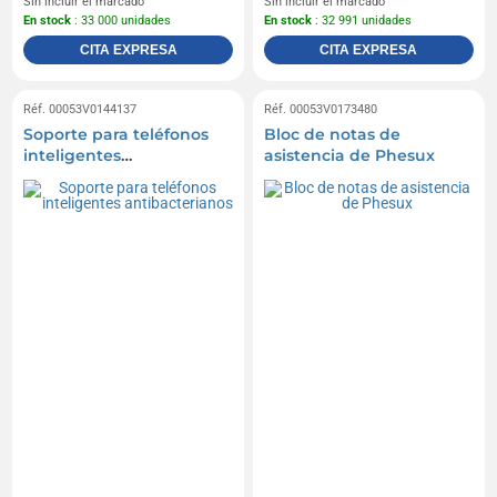
Sin incluir el marcado
Sin incluir el marcado
En stock
: 33 000 unidades
En stock
: 32 991 unidades
CITA EXPRESA
CITA EXPRESA
Réf. 00053V0144137
Réf. 00053V0173480
Soporte para teléfonos
Bloc de notas de
inteligentes
asistencia de Phesux
antibacterianos