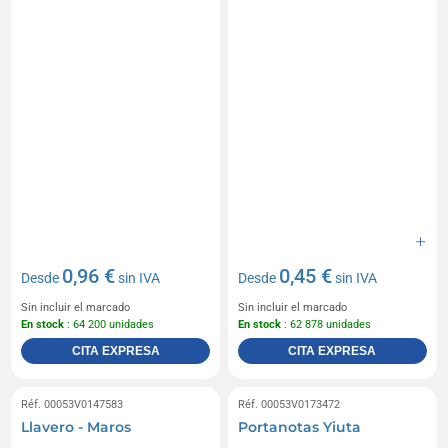
0,96 €
0,45 €
Desde
sin IVA
Desde
sin IVA
Sin incluir el marcado
Sin incluir el marcado
En stock
: 64 200 unidades
En stock
: 62 878 unidades
CITA EXPRESA
CITA EXPRESA
Réf. 00053V0147583
Réf. 00053V0173472
Llavero - Maros
Portanotas Yiuta