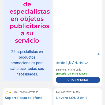
de
especialistas
en objetos
publicitarios
a su
servicio
25 especialistas en
productos
1,67 €
promocionales para
Desde
sin IVA
satisfacer todas sus
Sin incluir el marcado
necesidades.
En stock
: 26 548 unidades
CITA EXPRESA
4,0
Réf. 00010V0077050
Réf. 01525V0174579
Soporte para teléfono
Llavero LON 3 en 1