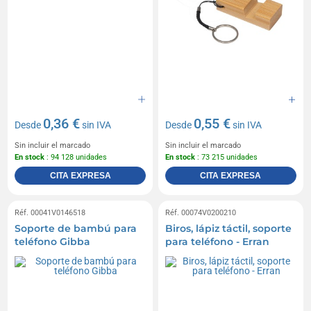
0,36 €
0,55 €
Desde
sin IVA
Desde
sin IVA
Sin incluir el marcado
Sin incluir el marcado
En stock
: 94 128 unidades
En stock
: 73 215 unidades
CITA EXPRESA
CITA EXPRESA
Réf. 00041V0146518
Réf. 00074V0200210
Soporte de bambú para
Biros, lápiz táctil, soporte
teléfono Gibba
para teléfono - Erran