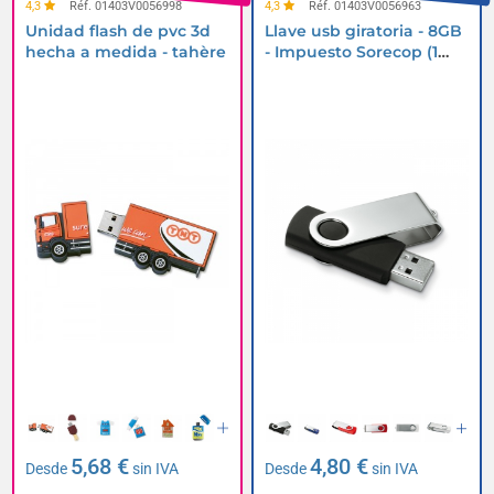
4,3
Réf. 01403V0056998
4,3
Réf. 01403V0056963
Unidad flash de pvc 3d
Llave usb giratoria - 8GB
hecha a medida - tahère
- Impuesto Sorecop (1
eur) incluido
5,68 €
4,80 €
Desde
sin IVA
Desde
sin IVA