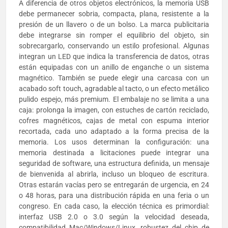
A diferencia de otros objetos electrónicos, la memoria USB
debe permanecer sobria, compacta, plana, resistente a la
presión de un llavero o de un bolso. La marca publicitaria
debe integrarse sin romper el equilibrio del objeto, sin
sobrecargarlo, conservando un estilo profesional. Algunas
integran un LED que indica la transferencia de datos, otras
están equipadas con un anillo de enganche o un sistema
magnético. También se puede elegir una carcasa con un
acabado soft touch, agradable al tacto, o un efecto metálico
pulido espejo, más premium. El embalaje no se limita a una
caja: prolonga la imagen, con estuches de cartón reciclado,
cofres magnéticos, cajas de metal con espuma interior
recortada, cada uno adaptado a la forma precisa de la
memoria. Los usos determinan la configuración: una
memoria destinada a licitaciones puede integrar una
seguridad de software, una estructura definida, un mensaje
de bienvenida al abrirla, incluso un bloqueo de escritura.
Otras estarán vacías pero se entregarán de urgencia, en 24
o 48 horas, para una distribución rápida en una feria o un
congreso. En cada caso, la elección técnica es primordial:
interfaz USB 2.0 o 3.0 según la velocidad deseada,
compatibilidad Mac/Windows/Linux, robustez del chip de