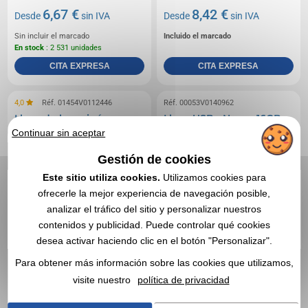
6,67 €
8,42 €
Desde
sin IVA
Desde
sin IVA
Sin incluir el marcado
Incluido el marcado
En stock
: 2 531 unidades
CITA EXPRESA
CITA EXPRESA
4,0
Réf. 01454V0112446
Réf. 00053V0140962
Llave de hormigón -
Llave USB - Nosux 16GB
república
Continuar sin aceptar
Gestión de cookies
Este sitio utiliza cookies.
Utilizamos cookies para
ofrecerle la mejor experiencia de navegación posible,
analizar el tráfico del sitio y personalizar nuestros
contenidos y publicidad. Puede controlar qué cookies
desea activar haciendo clic en el botón "Personalizar".
Para obtener más información sobre las cookies que utilizamos,
visite nuestro
política de privacidad