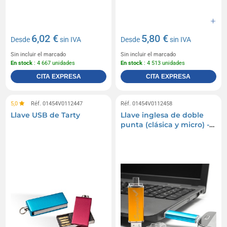
6,02 €
5,80 €
Desde
sin IVA
Desde
sin IVA
Sin incluir el marcado
Sin incluir el marcado
En stock
: 4 667 unidades
En stock
: 4 513 unidades
CITA EXPRESA
CITA EXPRESA
5,0
Réf. 01454V0112447
Réf. 01454V0112458
Llave USB de Tarty
Llave inglesa de doble
punta (clásica y micro) -
pigache