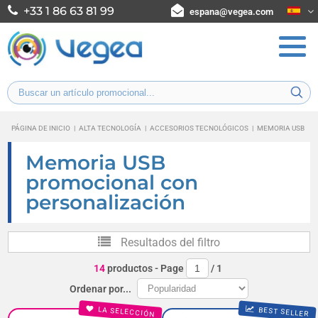
+33 1 86 63 81 99
espana@vegea.com
PÁGINA DE INICIO
|
ALTA TECNOLOGÍA
|
ACCESORIOS TECNOLÓGICOS
|
MEMORIA USB
Memoria USB
promocional con
personalización
Resultados del filtro
14
productos
- Page
/
1
Ordenar por...
LA SELECCIÓN
BEST SELLER