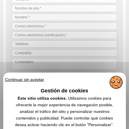
VALIDE SU SOLICITUD DE COTIZACIÓN
Continuar sin aceptar
Al enviarnos su solicitud de cotización, acepta nuestras
Gestión de cookies
condiciones generales de uso y nuestra política de privacidad de
datos
Este sitio utiliza cookies.
Utilizamos cookies para
ofrecerle la mejor experiencia de navegación posible,
analizar el tráfico del sitio y personalizar nuestros
contenidos y publicidad. Puede controlar qué cookies
EN ESTA CATEGORÍA, ESTOS ARTÍCULOS
desea activar haciendo clic en el botón "Personalizar".
PROMOCIONALES TAMBIÉN PUEDEN