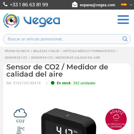
+33 1 86 63 81 99
espana@vegea.com
PÁGINA DE INICIO
|
BELLEZAS Y SALUD
|
ARTÍCULO MÉDICO Y FARMACÉUTICO
|
SENSOR DE CO2
|
SENSOR DE CO2 / MEDIDOR DE CALIDAD DEL AIRE
Sensor de CO2 / Medidor de
calidad del aire
Ref.
01631V0148418
En stock
: 262 unidades