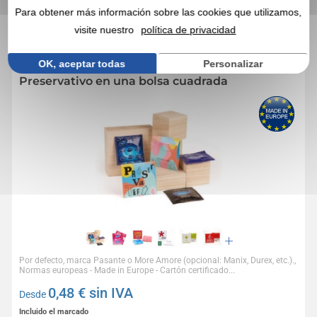
INTERESARLE
Para obtener más información sobre las cookies que utilizamos,
visite nuestro
política de privacidad
4,7
Réf. 00251V0029833
OK, aceptar todas
Personalizar
Preservativo en una bolsa cuadrada
Por defecto, marca Pasante o More Amore (opcional: Manix, Durex, etc.).,
Normas europeas - Made in Europe - Cartón certificado...
0,48
€ sin IVA
Desde
Incluido el marcado