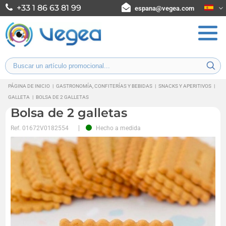
+33 1 86 63 81 99
espana@vegea.com
PÁGINA DE INICIO
|
GASTRONOMÍA, CONFITERÍAS Y BEBIDAS
|
SNACKS Y APERITIVOS
|
GALLETA
|
BOLSA DE 2 GALLETAS
Bolsa de 2 galletas
Ref.
01672V0182554
Hecho a medida