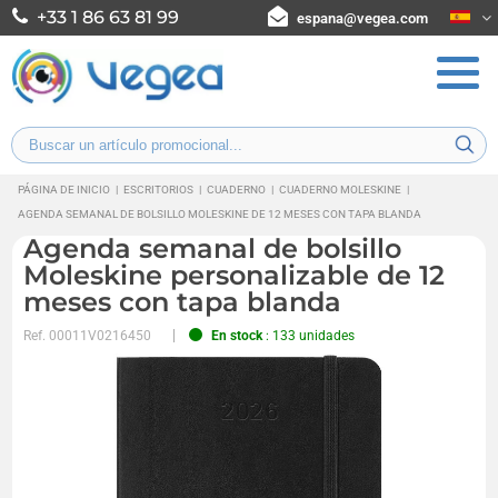
+33 1 86 63 81 99
espana@vegea.com
PÁGINA DE INICIO
|
ESCRITORIOS
|
CUADERNO
|
CUADERNO MOLESKINE
|
AGENDA SEMANAL DE BOLSILLO MOLESKINE DE 12 MESES CON TAPA BLANDA
Agenda semanal de bolsillo
Moleskine personalizable de 12
meses con tapa blanda
Ref.
00011V0216450
En stock
: 133 unidades