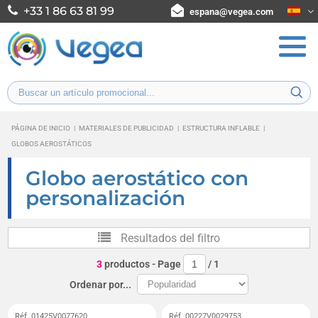
+33 1 86 63 81 99
espana@vegea.com
PÁGINA DE INICIO
|
MATERIALES DE PUBLICIDAD
|
ESTRUCTURA INFLABLE
|
GLOBOS AEROSTÁTICOS
Globo aerostático con
personalización
Resultados del filtro
3
productos
- Page
/
1
Ordenar por...
Réf. 01425V0077620
Réf. 00227V0029753