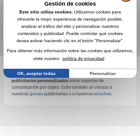
Gestión de cookies
Este sitio utiliza cookies.
Utilizamos cookies para
Tubo de pegamento
ofrecerle la mejor experiencia de navegación posible,
personalizado con logo |
analizar el tráfico del sitio y personalizar nuestros
Mayorista
contenidos y publicidad. Puede controlar qué cookies
desea activar haciendo clic en el botón "Personalizar".
Descubra nuestros
tubos de pegamento y barras de
Para obtener más información sobre las cookies que utilizamos,
pegamento
publicitarios, personalizables con su logo ✔️
visite nuestro
política de privacidad
Suministros de oficina ✔️ Mayorista de artículos
publicitarios, obsequios y regalos de empresa desde 1998
OK, aceptar todas
Personalizar
Elija nuestros
tubos de pegamento y barras de pegamento
publicitarios personalizados
como soportes de
comunicación por objeto. Eche también un vistazo a
nuestras
gomas
publicitarias o a nuestros
estuches
.