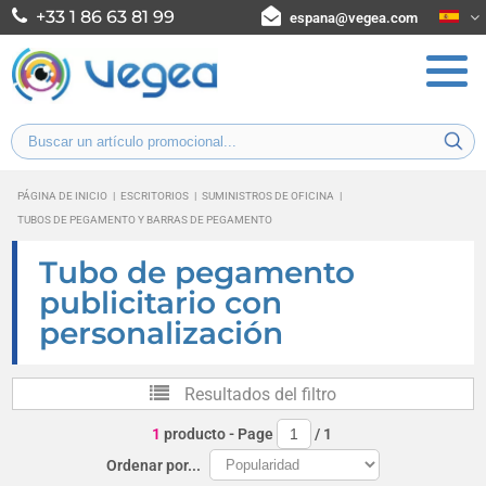
+33 1 86 63 81 99
espana@vegea.com
PÁGINA DE INICIO
|
ESCRITORIOS
|
SUMINISTROS DE OFICINA
|
TUBOS DE PEGAMENTO Y BARRAS DE PEGAMENTO
Tubo de pegamento
publicitario con
personalización
Resultados del filtro
1
producto
- Page
/
1
Ordenar por...