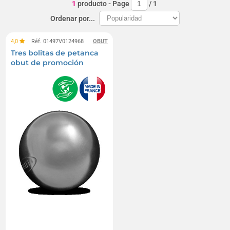
1
producto
- Page
/
1
Ordenar por...
4,0
Réf. 01497V0124968
OBUT
Tres bolitas de petanca
obut de promoción