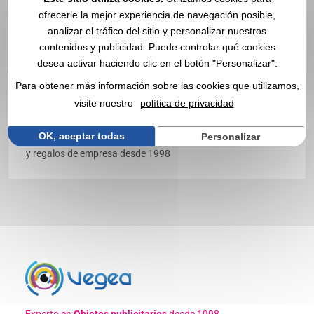
ofrecerle la mejor experiencia de navegación posible,
analizar el tráfico del sitio y personalizar nuestros
contenidos y publicidad. Puede controlar qué cookies
desea activar haciendo clic en el botón "Personalizar".
OBUT personalizado con logo
Para obtener más información sobre las cookies que utilizamos,
| Mayorista
visite nuestro
política de privacidad
Descubra nuestras bolas
OBUT
✔️ 94% de clientes
OK, aceptar todas
Personalizar
satisfechos ✔️ Artículos publicitarios, regalos promocionales
y regalos de empresa desde 1998