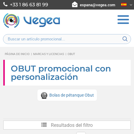
+33 1 86 63 81 99
espana@vegea.com
PÁGINA DE INICIO
|
MARCAS Y LICENCIAS
|
OBUT
OBUT promocional con
personalización
Bolas de pétanque Obut
Resultados del filtro