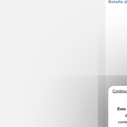
Botella 
Continu
Este 
0,
Desde
d
conte
Sin incluir e