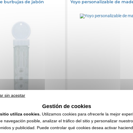
de burbujas de jabón
Yoyo personalizable de mad
ar sin aceptar
Gestión de cookies
sitio utiliza cookies.
Utilizamos cookies para ofrecerle la mejor exper
53 €
0,36 €
sin IVA
Desde
sin IVA
e navegación posible, analizar el tráfico del sitio y personalizar nuestr
nidos y publicidad. Puede controlar qué cookies desea activar haciendo
l marcado
Sin incluir el marcado