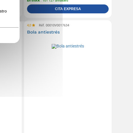
En stock
: 101 127 unidades
CITA EXPRESA
stro
4,0
Réf. 00010V0017634
bón de
Bola antiestrés