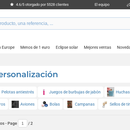
4.6/5 otorgado por 5528 clientes
El equipo
¿
n Europe
Menos de 1 euro
Eclipse solar
Mejores ventas
Noved
ersonalización
Pelotas antiestrés
Juegos de burbujas de jabón
Huchas
ros
Aviones
Bolas
Campanas
Sellos de t
tos
- Page
/
2