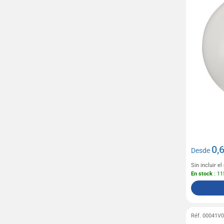
0,
Desde
Sin incluir e
En stock
: 11
Réf. 00041V