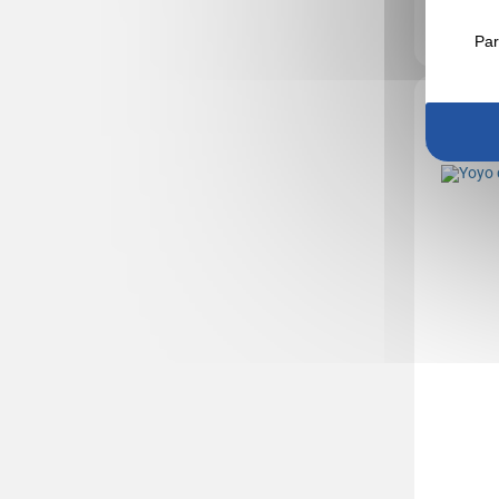
En stock
: 10
Par
5,0
Réf.
Yoyo de
50mm