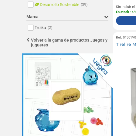
Desarrollo Sostenible
(39)
Sin incluir e
En stock
: 45
Marca
Troïka
(2)
Réf. 01301V
Volver a la gama de productos Juegos y
Tirelire 
juguetes