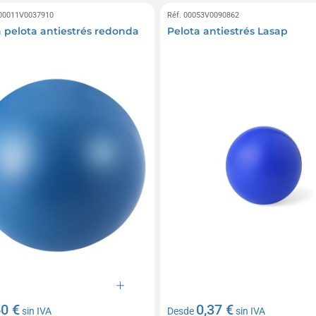
 00011V0037910
Réf. 00053V0090862
a pelota antiestrés redonda
Pelota antiestrés Lasap
50 €
0,37 €
sin IVA
Desde
sin IVA