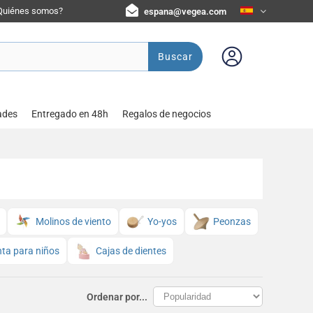
Quiénes somos?
espana@vegea.com
Buscar
ades
Entregado en 48h
Regalos de negocios
Molinos de viento
Yo-yos
Peonzas
inta para niños
Cajas de dientes
Ordenar por...