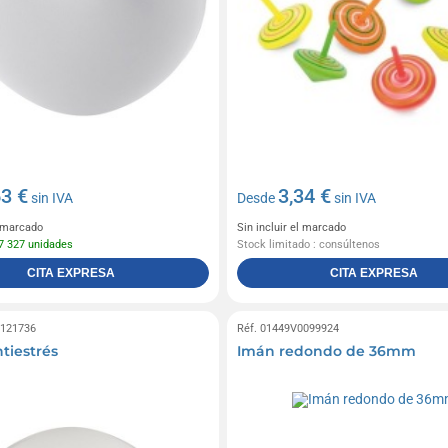
63 €
3,34 €
sin IVA
Desde
sin IVA
l marcado
Sin incluir el marcado
7 327 unidades
Stock limitado : consúltenos
CITA EXPRESA
CITA EXPRESA
0121736
Réf. 01449V0099924
tiestrés
Imán redondo de 36mm