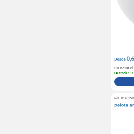
0,
Desde
Sin incluir e
En stock
: 11
Réf. 01462V
pelota an