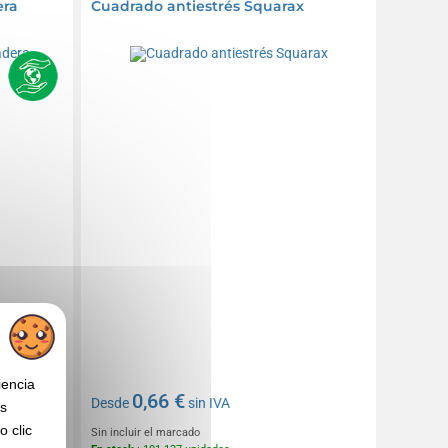
era
Cuadrado antiestrés Squarax
iencia
0,66 €
Desde
sin IVA
os
 clic
Sin incluir el marcado