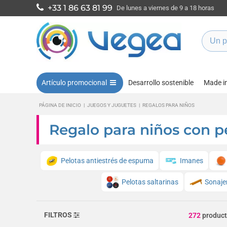
+33 1 86 63 81 99
De lunes a viernes de 9 a 18 horas
Artículo promocional
Desarrollo sostenible
Made i
PÁGINA DE INICIO
|
JUEGOS Y JUGUETES
|
REGALOS PARA NIÑOS
Regalo para niños con p
Pelotas antiestrés de espuma
Imanes
Pelotas saltarinas
Sonaje
FILTROS
272
produc