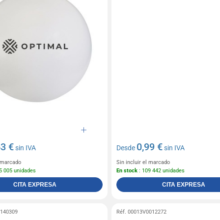
63 €
0,99 €
sin IVA
Desde
sin IVA
l marcado
Sin incluir el marcado
5 005 unidades
En stock
: 109 442 unidades
CITA EXPRESA
CITA EXPRESA
0140309
Réf. 00013V0012272