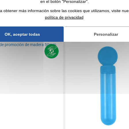
7 166 unidades
En stock
: 104 324 unidades
en el botón "Personalizar".
CITA EXPRESA
CITA EXPRESA
a obtener más información sobre las cookies que utilizamos, visite nue
política de privacidad
 00053V0115099
Réf. 00028V0131547
 promoción de madera
Depósito de PP y PE para ja
OK, aceptar todas
Personalizar
burbujas