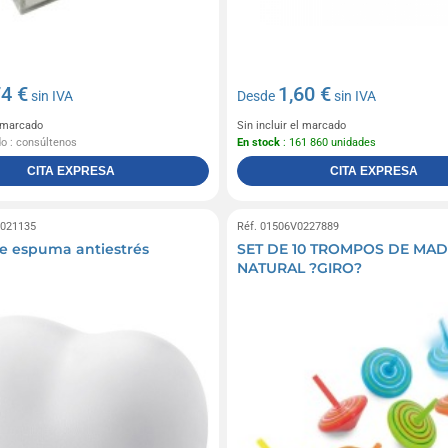
74 €
1,60 €
sin IVA
Desde
sin IVA
l marcado
Sin incluir el marcado
do : consúltenos
En stock
: 161 860 unidades
CITA EXPRESA
CITA EXPRESA
0021135
Réf. 01506V0227889
e espuma antiestrés
SET DE 10 TROMPOS DE MA
NATURAL ?GIRO?