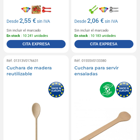
2,55 €
2,06 €
Desde
sin IVA
Desde
sin IVA
Sin incluir el marcado
Sin incluir el marcado
En stock
: 10 241 unidades
En stock
: 10 183 unidades
CITA EXPRESA
CITA EXPRESA
Réf. 01313V0176631
Réf. 01555V0133380
Cuchara de madera
Cuchara para servir
reutilizable
ensaladas