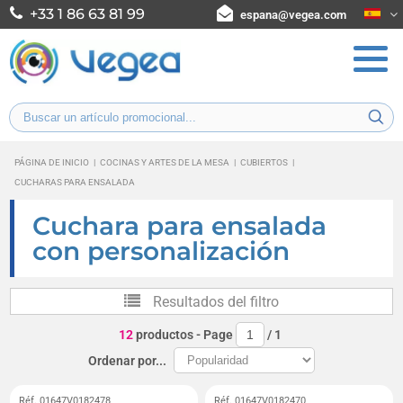
+33 1 86 63 81 99
espana@vegea.com
PÁGINA DE INICIO
|
COCINAS Y ARTES DE LA MESA
|
CUBIERTOS
|
CUCHARAS PARA ENSALADA
Cuchara para ensalada
con personalización
Resultados del filtro
12
productos
- Page
/
1
Ordenar por...
Réf. 01647V0182478
Réf. 01647V0182470