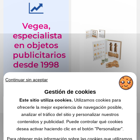
Vegea,
especialista
en objetos
publicitarios
desde 1998
Desde hace 25 años,
Continuar sin aceptar
más de 65.000
Gestión de cookies
clientes confían en
Este sitio utiliza cookies.
Utilizamos cookies para
nosotros y
ofrecerle la mejor experiencia de navegación posible,
recomiendan Vegea.
12,96 €
Desde
sin IVA
analizar el tráfico del sitio y personalizar nuestros
contenidos y publicidad. Puede controlar qué cookies
Sin incluir el marcado
En stock
: 1 514 unidades
desea activar haciendo clic en el botón "Personalizar".
CITA EXPRESA
Para obtener más información sobre las cookies que utilizamos,