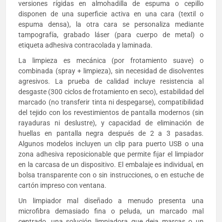
versiones rígidas en almohadilla de espuma o cepillo
disponen de una superficie activa en una cara (textil o
espuma densa), la otra cara se personaliza mediante
tampografía, grabado láser (para cuerpo de metal) o
etiqueta adhesiva contracolada y laminada.
La limpieza es mecánica (por frotamiento suave) o
combinada (spray + limpieza), sin necesidad de disolventes
agresivos. La prueba de calidad incluye resistencia al
desgaste (300 ciclos de frotamiento en seco), estabilidad del
marcado (no transferir tinta ni despegarse), compatibilidad
del tejido con los revestimientos de pantalla modernos (sin
rayaduras ni deslustre), y capacidad de eliminación de
huellas en pantalla negra después de 2 a 3 pasadas.
Algunos modelos incluyen un clip para puerto USB o una
zona adhesiva reposicionable que permite fijar el limpiador
en la carcasa de un dispositivo. El embalaje es individual, en
bolsa transparente con o sin instrucciones, o en estuche de
cartón impreso con ventana.
Un limpiador mal diseñado a menudo presenta una
microfibra demasiado fina o peluda, un marcado mal
centrado, una solución limpiadora que deja marcas o un