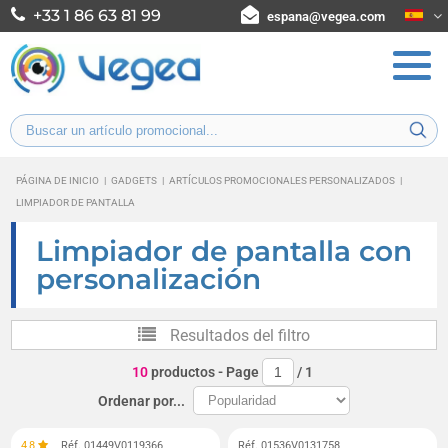
+33 1 86 63 81 99
espana@vegea.com
PÁGINA DE INICIO
|
GADGETS
|
ARTÍCULOS PROMOCIONALES PERSONALIZADOS
|
LIMPIADOR DE PANTALLA
Limpiador de pantalla con
personalización
Resultados del filtro
10
productos
- Page
/
1
Ordenar por...
4,8
Réf. 01449V0119366
Réf. 01536V0131758