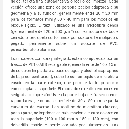
rígida, tarjeta fina autoadhesiva o rodillo de limpieza. Cada
versión ofrece una zona de personalización adaptada a su
geometría y a su función, generalmente entre 20 × 20 mm
para los formatos mini y 60 × 40 mm para los modelos en
bloque rígido. El textil utilizado es una microfibra densa
(generalmente de 220 a 300 g/m²) con estructura de bucle
cerrado o terciopelo corto, fijada por costura, termofijado o
pegado permanente sobre un soporte de PVC,
policarbonato o aluminio.
Los modelos con spray integrado están compuestos por un
frasco de PET o ABS recargable (generalmente de 10 a 15 ml
de solución limpiadora a base de agua y alcohol isopropílico
de baja concentración), cubierto con un tejido de microfibra
cosido en la parte exterior, que permite tanto pulverizar
como limpiar la superficie. El marcado se realiza entonces en
serigrafía o impresión UV en la parte baja del frasco o en el
tapón lateral, con una superficie de 30 a 50 mm según la
curvatura del cuerpo. Las toallitas de microfibra clásicas,
por su parte, se imprimen en sublimación a cuatro colores en
toda la superficie (100 × 100 mm o 150 × 180 mm), con
dobladillo cosido o borde cortado por ultrasonido. Las