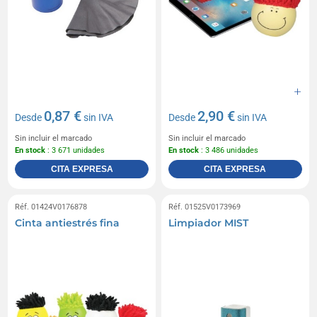
0,87 €
2,90 €
Desde
sin IVA
Desde
sin IVA
Sin incluir el marcado
Sin incluir el marcado
En stock
: 3 671 unidades
En stock
: 3 486 unidades
CITA EXPRESA
CITA EXPRESA
Réf. 01424V0176878
Réf. 01525V0173969
Cinta antiestrés fina
Limpiador MIST