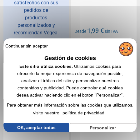
satisfechos con sus
pedidos de
productos
personalizados y
1,99 €
Desde
sin IVA
recomiendan Vegea.
Sin incluir el marcado
Continuar sin aceptar
En stock
: 4 738 unidades
CITA EXPRESA
Gestión de cookies
Este sitio utiliza cookies.
Utilizamos cookies para
Réf. 01462V0158741
Réf. 00013V0148456
ofrecerle la mejor experiencia de navegación posible,
Banda de fitness con
Set de pulseras de fitness
analizar el tráfico del sitio y personalizar nuestros
bolsa reciclada
GYM HERO
contenidos y publicidad. Puede controlar qué cookies
desea activar haciendo clic en el botón "Personalizar".
Para obtener más información sobre las cookies que utilizamos,
visite nuestro
política de privacidad
OK, aceptar todas
Personalizar