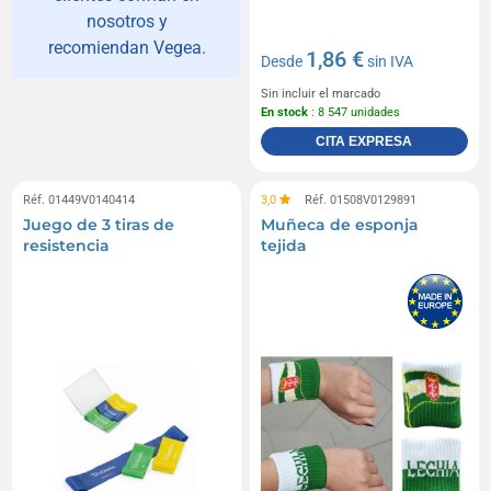
nosotros y
recomiendan Vegea.
1,86 €
Desde
sin IVA
Sin incluir el marcado
En stock
: 8 547 unidades
CITA EXPRESA
Réf. 01449V0140414
3,0
Réf. 01508V0129891
Juego de 3 tiras de
Muñeca de esponja
resistencia
tejida