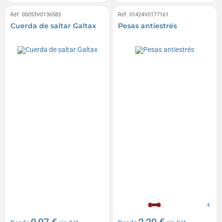
Réf. 00053V0136583
Réf. 01424V0177161
Cuerda de saltar Galtax
Pesas antiestrés
0,97 €
2,20 €