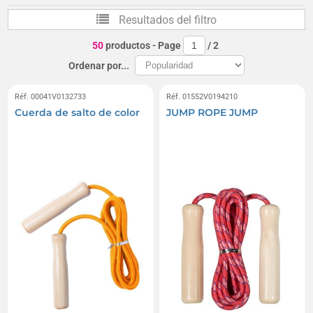
Balanzas de medición de masa corporal
Resultados del filtro
Máquinas de musculación
50
productos
- Page
/
2
Ordenar por...
Réf. 00041V0132733
Réf. 01552V0194210
Cuerda de salto de color
JUMP ROPE JUMP