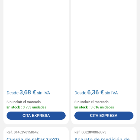
3,68 €
6,36 €
Desde
sin IVA
Desde
sin IVA
Sin incluir el marcado
Sin incluir el marcado
En stock
: 3 733 unidades
En stock
: 3 616 unidades
CITA EXPRESA
CITA EXPRESA
Réf. 01462V0158642
Réf. 00028V0068373
Cuerda de saltar 2m70
Aparato de medición de