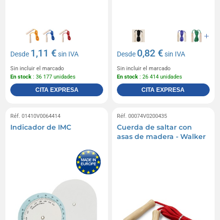
1,11 €
0,82 €
Desde
sin IVA
Desde
sin IVA
Sin incluir el marcado
Sin incluir el marcado
En stock
: 36 177 unidades
En stock
: 26 414 unidades
CITA EXPRESA
CITA EXPRESA
Réf. 01410V0064414
Réf. 00074V0200435
Indicador de IMC
Cuerda de saltar con
asas de madera - Walker