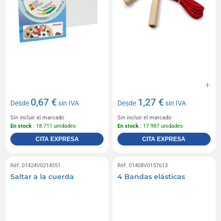
0,67 €
1,27 €
Desde
sin IVA
Desde
sin IVA
Sin incluir el marcado
Sin incluir el marcado
En stock
: 18 711 unidades
En stock
: 17 987 unidades
CITA EXPRESA
CITA EXPRESA
Réf. 01424V0214551
Réf. 01408V0157613
Saltar a la cuerda
4 Bandas elásticas