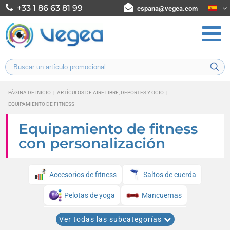
+33 1 86 63 81 99
espana@vegea.com
PÁGINA DE INICIO
|
ARTÍCULOS DE AIRE LIBRE, DEPORTES Y OCIO
|
EQUIPAMIENTO DE FITNESS
Equipamiento de fitness
con personalización
Accesorios de fitness
Saltos de cuerda
Pelotas de yoga
Mancuernas
Agarraderas de fitness y musculación
Ver todas las subcategorías